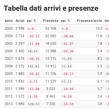
Tabella dati arrivi e presenze
anno
Arrivi
var. %
Presenze
var. %
Presenze/arrivi
va
2003
3˙998
53˙168
13.3
n.d.
n.d.
n
2004
2˙714
32˙083
11.8
-32.12
-39.66
-
2005
2˙397
18˙650
7.8
-11.68
-41.87
-
2006
2˙405
12˙988
5.4
+0.33
-30.36
-
2007
1˙675
13˙715
8.2
-30.35
+5.60
+
2008
2˙372
13˙912
5.9
+41.61
+1.44
-
2009
1˙883
11˙106
5.9
-20.62
-20.17
+
2010
1˙832
11˙229
6.1
-2.71
+1.11
+
2011
1˙596
9˙033
5.7
-12.88
-19.56
-
2012
1˙572
8˙465
5.4
-1.50
-6.29
-
2013
1˙890
7˙230
3.8
+20.23
-14.59
-