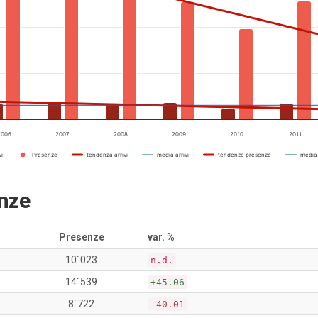
2006
2007
2008
2009
2010
2011
vi
Presenze
tendenza arrivi
media arrivi
tendenza presenze
media
enze
Presenze
var. %
10˙023
n.d.
14˙539
+45.06
8˙722
-40.01