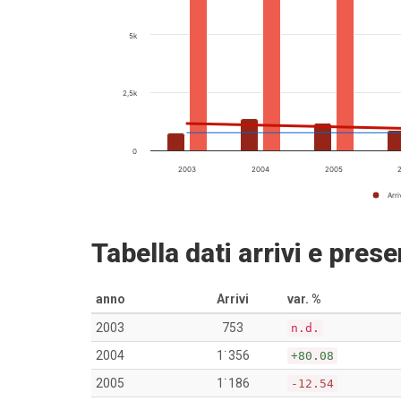
5k
2,5k
0
2003
2004
2005
Arri
Tabella dati arrivi e pres
anno
Arrivi
var. %
2003
753
n.d.
2004
1˙356
+80.08
2005
1˙186
-12.54