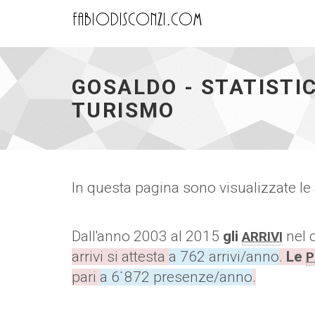
FD
-
homepage
GOSALDO - STATISTI
TURISMO
In questa pagina sono visualizzate le
Dall'anno 2003 al 2015
gli
nel 
ARRIVI
arrivi si attesta
a 762 arrivi/anno
.
Le
P
pari
a 6˙872 presenze/anno
.