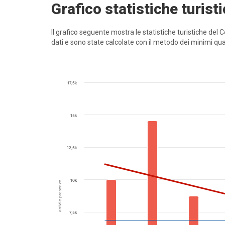
Grafico statistiche turist
Il grafico seguente mostra le statistiche turistiche del
dati e sono state calcolate con il metodo dei minimi qua
17,5k
15k
12,5k
10k
arrivi e presenze
7,5k