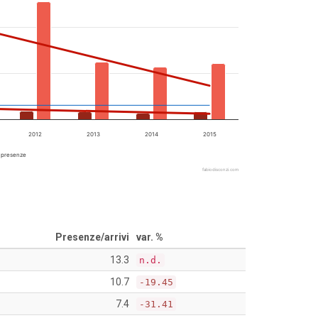
2012
2013
2014
2015
 presenze
fabiodisconzi.com
Presenze/arrivi
var. %
13.3
n.d.
10.7
-19.45
7.4
-31.41