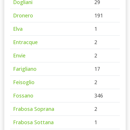
Dogliani
29
Dronero
191
Elva
1
Entracque
2
Envie
2
Farigliano
17
Feisoglio
2
Fossano
346
Frabosa Soprana
2
Frabosa Sottana
1