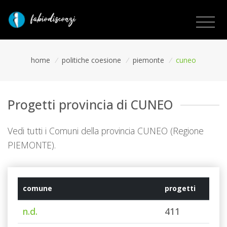
home
/
politiche coesione
/
piemonte
/
cuneo
Progetti provincia di CUNEO
Vedi tutti i Comuni della provincia CUNEO (Regione
PIEMONTE).
comune
progetti
n.d.
411