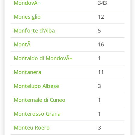
MondovÃ¬
343
Monesiglio
12
Monforte d'Alba
5
MontÃ
16
Montaldo di MondovÃ¬
1
Montanera
11
Montelupo Albese
3
Montemale di Cuneo
1
Monterosso Grana
1
Monteu Roero
3