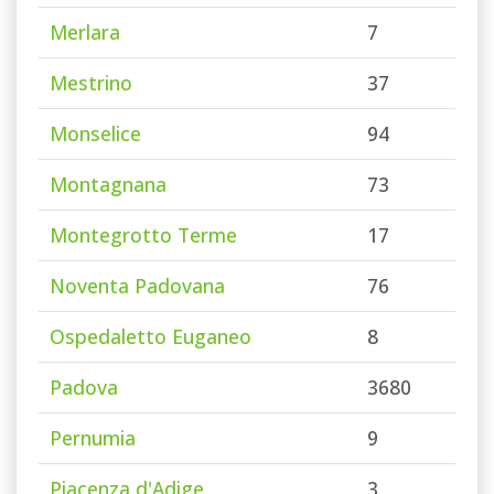
Merlara
7
Mestrino
37
Monselice
94
Montagnana
73
Montegrotto Terme
17
Noventa Padovana
76
Ospedaletto Euganeo
8
Padova
3680
Pernumia
9
Piacenza d'Adige
3