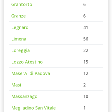
Grantorto
6
Granze
6
Legnaro
41
Limena
56
Loreggia
22
Lozzo Atestino
15
MaserÃ di Padova
12
Masi
2
Massanzago
10
Megliadino San Vitale
1