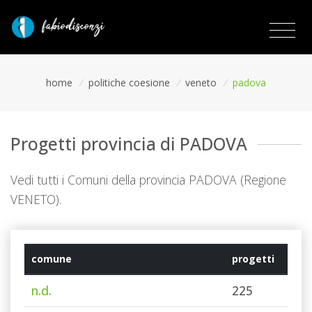
home
/
politiche coesione
/
veneto
/
padova
Progetti provincia di PADOVA
Vedi tutti i Comuni della provincia PADOVA (Regione
VENETO).
comune
progetti
n.d.
225