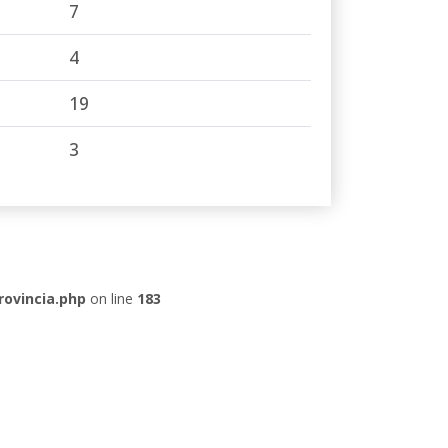
7
4
19
3
rovincia.php
on line
183