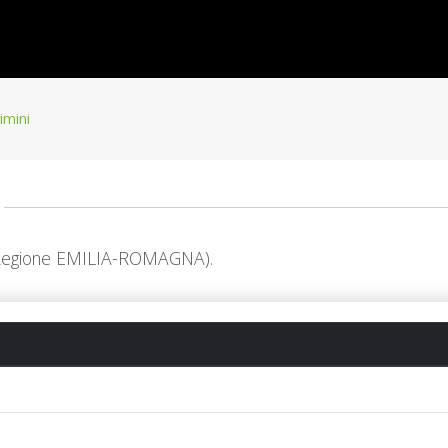
rimini
I (Regione EMILIA-ROMAGNA).