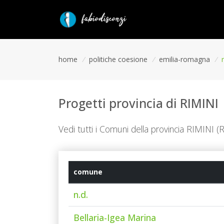
home
/
politiche coesione
/
emilia-romagna
/
Progetti provincia di RIMINI
Vedi tutti i Comuni della provincia RIMIN
comune
n.d.
Bellaria-Igea Marina