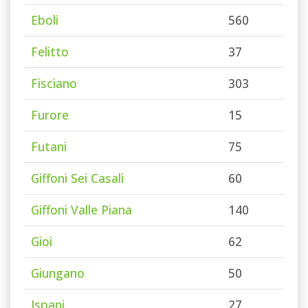
Eboli
560
Felitto
37
Fisciano
303
Furore
15
Futani
75
Giffoni Sei Casali
60
Giffoni Valle Piana
140
Gioi
62
Giungano
50
Ispani
27