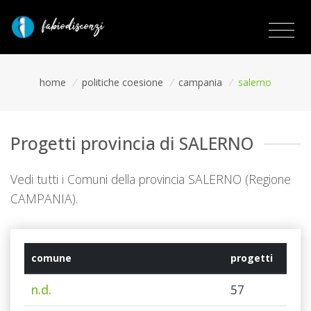
home
/
politiche coesione
/
campania
/
salerno
Progetti provincia di SALERNO
Vedi tutti i Comuni della provincia SALERNO (Regione
CAMPANIA).
comune
progetti
n.d.
57