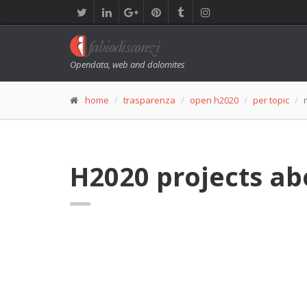
Opendata, web and dolomites
home
trasparenza
open h2020
per topic
H2020 projects ab