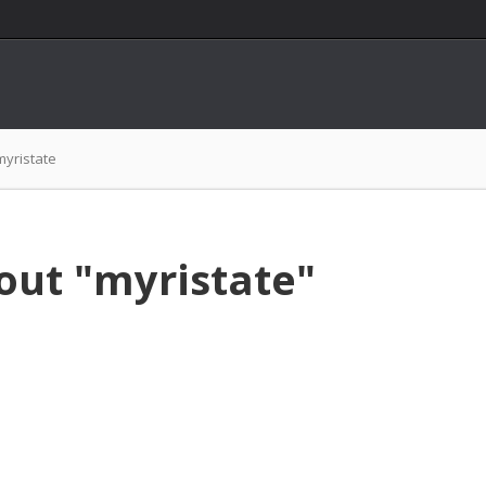
myristate
out "myristate"