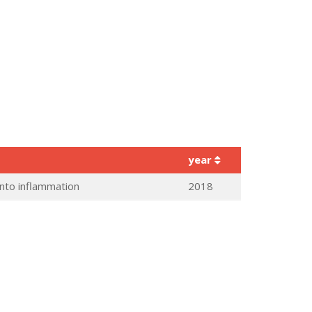
year
 into inflammation
2018