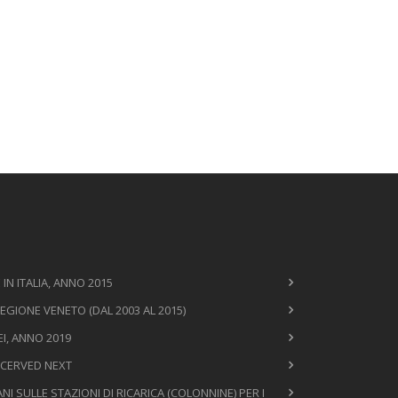
N ITALIA, ANNO 2015
EGIONE VENETO (DAL 2003 AL 2015)
I, ANNO 2019
 CERVED NEXT
I SULLE STAZIONI DI RICARICA (COLONNINE) PER I