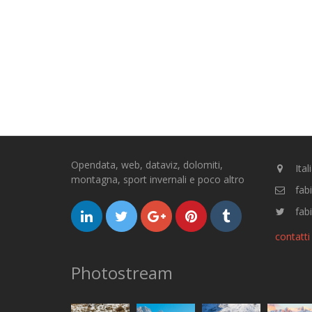
Opendata, web, dataviz, dolomiti,
Ital
montagna, sport invernali e poco altro
fab
fabi
contatti
Photostream