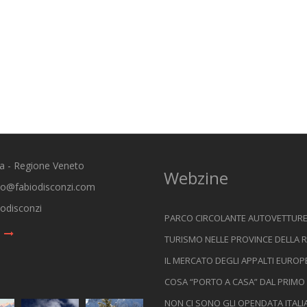
ia - Regione Veneto
Webzine
io@fabiodisconzi.com
odisconzi
PARCO CIRCOLANTE AUTOVETTURE I
TURISMO NELLE PROVINCE DELLA R
IL MERCATO DEGLI APPALTI EUROPE
COSA “PORTO A CASA” DAL PRIMO
NON CI SONO GLI OPENDATA ITALIAN