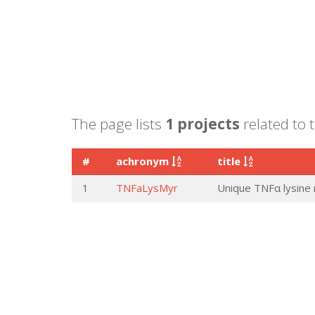
The page lists
1 projects
related to 
#
achronym
title
1
TNFaLysMyr
Unique TNFα lysine m