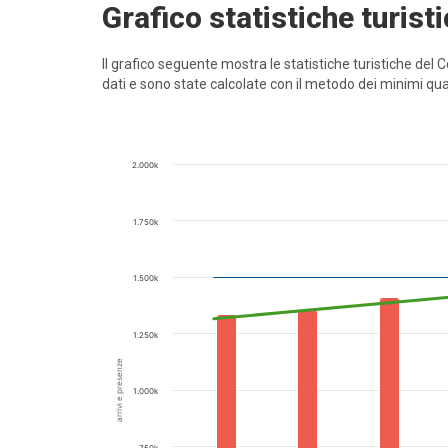
Grafico statistiche turist
Il grafico seguente mostra le statistiche turistiche de
dati e sono state calcolate con il metodo dei minimi qua
2.000k
1.750k
1.500k
1.250k
arrivi e presenze
1.000k