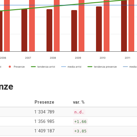
2006
2007
2008
2009
2010
2011
vi
Presenze
tendenza arrivi
media arrivi
tendenza presenze
media
enze
Presenze
var. %
1˙334˙789
n.d.
1˙356˙985
+1.66
1˙409˙187
+3.85