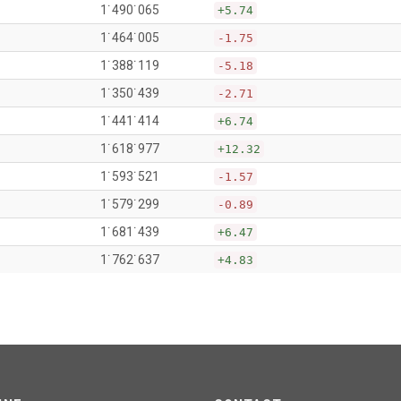
1˙490˙065
+5.74
1˙464˙005
-1.75
1˙388˙119
-5.18
1˙350˙439
-2.71
1˙441˙414
+6.74
1˙618˙977
+12.32
1˙593˙521
-1.57
1˙579˙299
-0.89
1˙681˙439
+6.47
1˙762˙637
+4.83