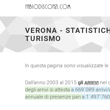
FD
-
homepage
VERONA - STATISTIC
TURISMO
In questa pagina sono visualizzate le
Dall'anno 2003 al 2015
gli
nel 
ARRIVI
degli arrivi si attesta
a 669˙089 arrivi
annuale di presenze pari
a 1˙497˙76