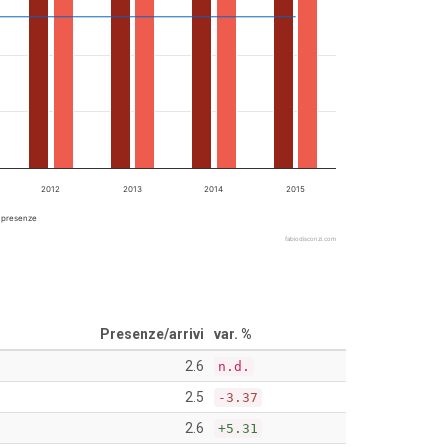
2012
2013
2014
2015
 presenze
fabiodisconzi.com
Presenze/arrivi
var. %
2.6
n.d.
2.5
-3.37
2.6
+5.31