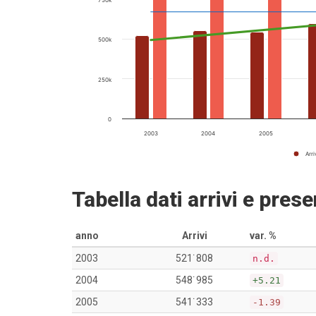
750k
500k
250k
0
2003
2004
2005
Arri
Tabella dati arrivi e pres
anno
Arrivi
var. %
2003
521˙808
n.d.
2004
548˙985
+5.21
2005
541˙333
-1.39