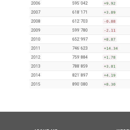
2006
595˙042
+9.92
2007
618˙171
+3.89
2008
612˙703
-0.88
2009
599˙780
-2.11
2010
652˙997
+8.87
2011
746˙623
+14.34
2012
759˙884
+1.78
2013
788˙859
+3.81
2014
821˙897
+4.19
2015
890˙080
+8.30