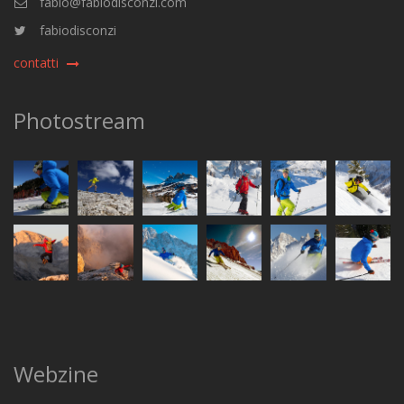
fabio@fabiodisconzi.com
fabiodisconzi
contatti
Photostream
Webzine