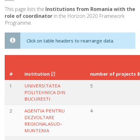
This page lists the
Institutions from Romania with the
role of coordinator
in the Horizon 2020 Framework
Programme.
Click on table headers to rearrange data.
#
institution
number of projects
1
UNIVERSITATEA
5
POLITEHNICA DIN
BUCURESTI
2
AGENTIA PENTRU
4
DEZVOLTARE
REGIONALASUD-
MUNTENIA