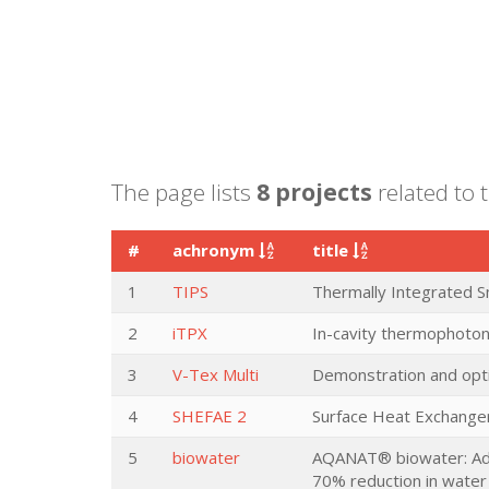
The page lists
8 projects
related to t
#
achronym
title
1
TIPS
Thermally Integrated 
2
iTPX
In-cavity thermophotoni
3
V-Tex Multi
Demonstration and optim
4
SHEFAE 2
Surface Heat Exchanger
5
biowater
AQANAT® biowater: Adva
70% reduction in water