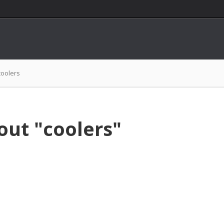
coolers
out "coolers"