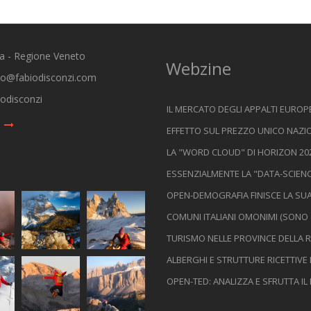
ia - Regione Veneto
Webzine
io@fabiodisconzi.com
odisconzi
IL MERCATO DEGLI APPALTI EUROPE
EFFETTO SUL PREZZO UNICO NAZIO
LA "WORD CLOUD" DI HORIZON 202
ESSENZIALMENTE LA "DATA-SCIENC
OPEN-DEMOGRAFIA FINISCE LA SUA
COMUNI ITALIANI OMONIMI (SONO 
TURISMO NELLE PROVINCE DELLA R
ALBERGHI E STRUTTURE RICETTIVE
OPEN-TED: ANALIZZA E SFRUTTA I