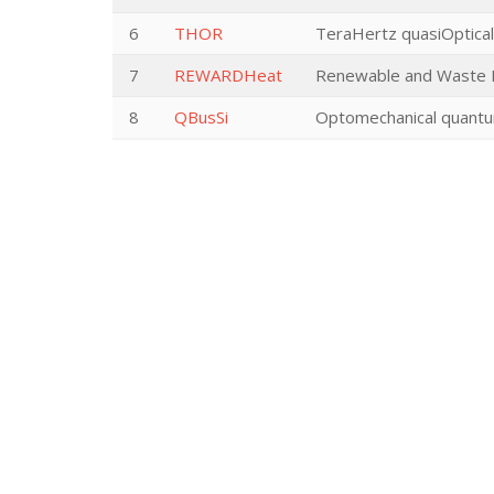
6
THOR
TeraHertz quasiOptical
7
REWARDHeat
Renewable and Waste H
8
QBusSi
Optomechanical quantum 