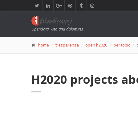
Opendata, web and dolomites
home
trasparenza
open h2020
per topic
H2020 projects ab