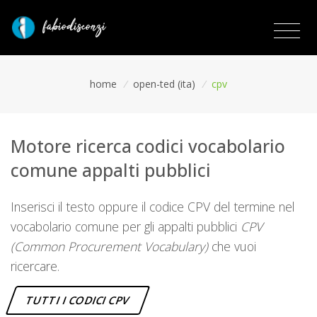
home
/
open-ted (ita)
/
cpv
Motore ricerca codici vocabolario
comune appalti pubblici
Inserisci il testo oppure il codice CPV del termine nel
vocabolario comune per gli appalti pubblici
CPV
(Common Procurement Vocabulary)
che vuoi
ricercare.
TUTTI I CODICI CPV