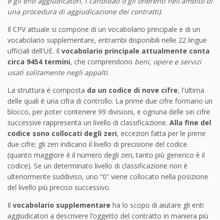
e gli enti aggiudicatori, i candidati o gli offerenti nell'ambito di
una procedura di aggiudicazione dei contratti)
.
Il CPV attuale si compone di un vocabolario principale e di un
vocabolario supplementare, entrambi disponibili nelle 22 lingue
ufficiali dell'UE. Il
vocabolario principale attualmente conta
circa 9454 termini
, che comprendono
beni, opere e servizi
usati solitamente negli appalti
.
La struttura è composta
da un codice di nove cifre
, l'ultima
delle quali è una cifra di controllo. La prime due cifre formano un
blocco, per poter contenere 99 divisioni, e ognuna delle sei cifre
successive rappresenta un livello di classificazione.
Alla fine del
codice sono collocati degli zeri
, eccezion fatta per le prime
due cifre; gli zeri indicano il livello di precisione del codice
(quanto maggiore è il numero degli zeri, tanto più generico è il
codice). Se un determinato livello di classificazione non è
ulteriormente suddiviso, uno “0” viene collocato nella posizione
del livello più preciso successivo.
Il
vocabolario supplementare
ha lo scopo di aiutare gli enti
aggiudicatori a descrivere l’oggetto del contratto in maniera più