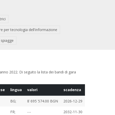
rici
e per tecnologia dell'informazione
 spiagge
anno 2022. Di seguito la lista dei bandi di gara
ese
lingua
valori
scadenza
BG;
8˙695˙574.00 BGN
2026-12-29
FR;
---
2032-11-30