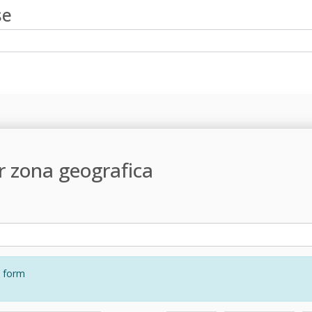
se
r zona geografica
t form