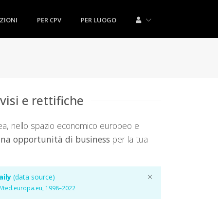
ZIONI
PER CPV
PER LUOGO
isi e rettifiche
pea, nello spazio economico europeo e
na opportunità di business
per la tua
×
ily
(data source)
//ted.europa.eu, 1998–2022