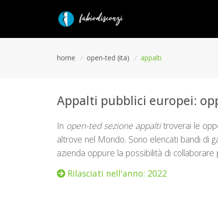
home
/
open-ted (ita)
/
appalti
Appalti pubblici europei: opp
In
open-ted sezione appalti
troverai le opp
altrove nel Mondo. Sono elencati bandi di gar
azienda oppure la possibilità di collaborare 
Rilasciati nell'anno: 2022