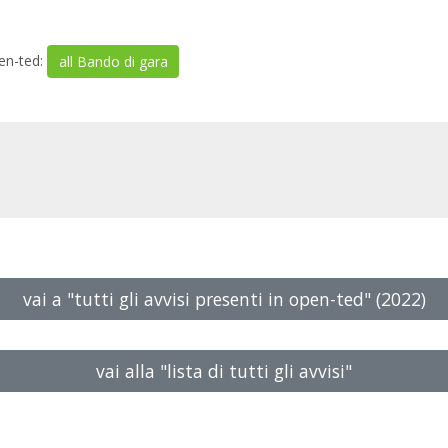
pen-ted:
all Bando di gara
vai a
"tutti gli avvisi presenti
in open-ted" (2022)
vai alla
"lista di tutti gli avvisi"