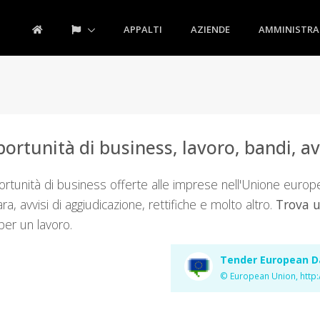
APPALTI
AZIENDE
AMMINISTRA
ortunità di business, lavoro, bandi, avv
ortunità di business offerte alle imprese nell'Unione euro
a, avvisi di aggiudicazione, rettifiche e molto altro.
Trova u
per un lavoro.
Tender European Da
© European Union, http: