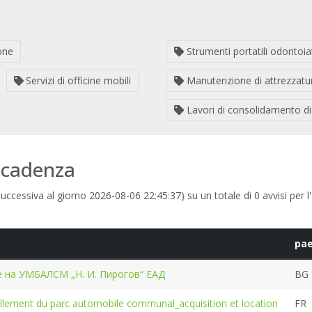
one
Strumenti portatili odontoiat
Servizi di officine mobili
Manutenzione di attrezzatur
Lavori di consolidamento di
 scadenza
uccessiva al giorno 2026-08-06 22:45:37) su un totale di 0 avvisi per l'
pa
е на УМБАЛСМ „Н. И. Пирогов“ ЕАД
BG
llement du parc automobile communal_acquisition et location
FR