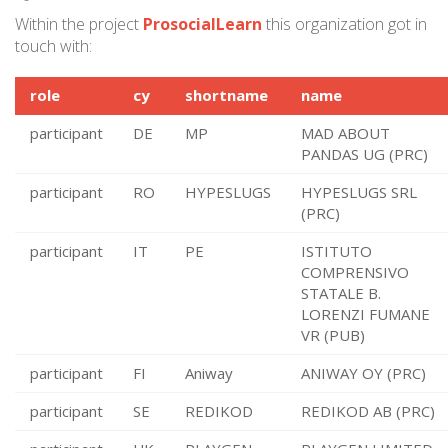
Within the project
ProsocialLearn
this organization got in
touch with:
role
cy
shortname
name
participant
DE
MP
MAD ABOUT
PANDAS UG (PRC)
participant
RO
HYPESLUGS
HYPESLUGS SRL
(PRC)
participant
IT
PE
ISTITUTO
COMPRENSIVO
STATALE B.
LORENZI FUMANE
VR (PUB)
participant
FI
Aniway
ANIWAY OY (PRC)
participant
SE
REDIKOD
REDIKOD AB (PRC)