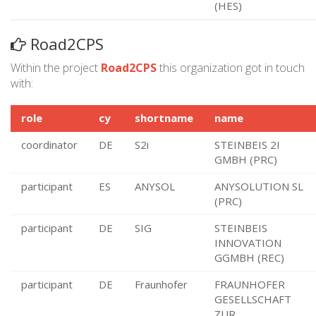
(HES)
Road2CPS
Within the project
Road2CPS
this organization got in touch
with:
role
cy
shortname
name
coordinator
DE
S2i
STEINBEIS 2I
GMBH (PRC)
participant
ES
ANYSOL
ANYSOLUTION SL
(PRC)
participant
DE
SIG
STEINBEIS
INNOVATION
GGMBH (REC)
participant
DE
Fraunhofer
FRAUNHOFER
GESELLSCHAFT
ZUR