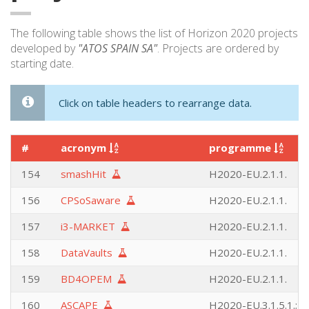
The following table shows the list of Horizon 2020 projects
developed by
"ATOS SPAIN SA"
. Projects are ordered by
starting date.
Click on table headers to rearrange data.
#
acronym
programme
154
smashHit
H2020-EU.2.1.1.
156
CPSoSaware
H2020-EU.2.1.1.
157
i3-MARKET
H2020-EU.2.1.1.
158
DataVaults
H2020-EU.2.1.1.
159
BD4OPEM
H2020-EU.2.1.1.
160
ASCAPE
H2020-EU.3.1.5.1.;H2