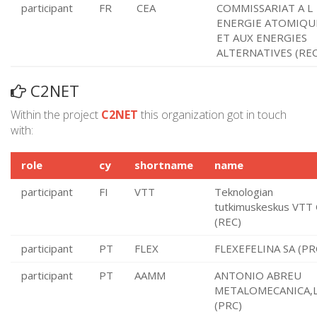
participant
FR
CEA
COMMISSARIAT A L
ENERGIE ATOMIQU
ET AUX ENERGIES
ALTERNATIVES (REC
C2NET
Within the project
C2NET
this organization got in touch
with:
role
cy
shortname
name
participant
FI
VTT
Teknologian
tutkimuskeskus VTT
(REC)
participant
PT
FLEX
FLEXEFELINA SA (PR
participant
PT
AAMM
ANTONIO ABREU
METALOMECANICA,L
(PRC)