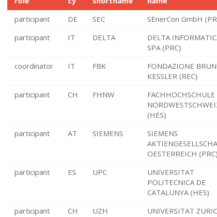
role
cy
shortname
name
participant
DE
SEC
SEnerCon GmbH (PR
participant
IT
DELTA
DELTA INFORMATIC
SPA (PRC)
coordinator
IT
FBK
FONDAZIONE BRU
KESSLER (REC)
participant
CH
FHNW
FACHHOCHSCHULE
NORDWESTSCHWEI
(HES)
participant
AT
SIEMENS
SIEMENS
AKTIENGESELLSCH
OESTERREICH (PRC
participant
ES
UPC
UNIVERSITAT
POLITECNICA DE
CATALUNYA (HES)
participant
CH
UZH
UNIVERSITAT ZURI