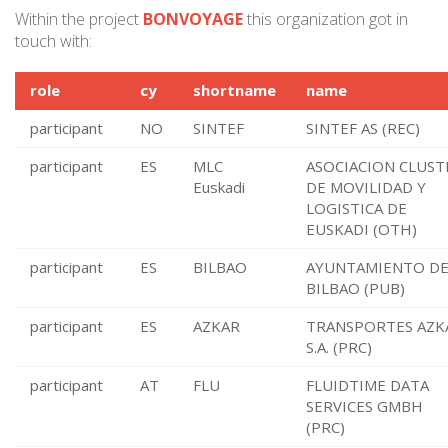
Within the project
BONVOYAGE
this organization got in
touch with:
role
cy
shortname
name
participant
NO
SINTEF
SINTEF AS (REC)
participant
ES
MLC
ASOCIACION CLUST
Euskadi
DE MOVILIDAD Y
LOGISTICA DE
EUSKADI (OTH)
participant
ES
BILBAO
AYUNTAMIENTO D
BILBAO (PUB)
participant
ES
AZKAR
TRANSPORTES AZK
S.A. (PRC)
participant
AT
FLU
FLUIDTIME DATA
SERVICES GMBH
(PRC)