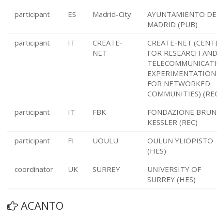
participant
ES
Madrid-City
AYUNTAMIENTO DE
MADRID (PUB)
participant
IT
CREATE-
CREATE-NET (CENT
NET
FOR RESEARCH AN
TELECOMMUNICAT
EXPERIMENTATION
FOR NETWORKED
COMMUNITIES) (RE
participant
IT
FBK
FONDAZIONE BRU
KESSLER (REC)
participant
FI
UOULU
OULUN YLIOPISTO
(HES)
coordinator
UK
SURREY
UNIVERSITY OF
SURREY (HES)
ACANTO