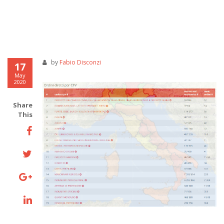
by
Fabio Disconzi
17
May
2020
Share
This