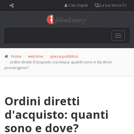
Ciao Ospite
La tua storia (1)
Toggle
navigat
home
webzine
spesa-pubblica
ordini diretti d'acquisto via mepa: quanti sono e da dove
provengono?
Ordini diretti
d'acquisto: quanti
sono e dove?