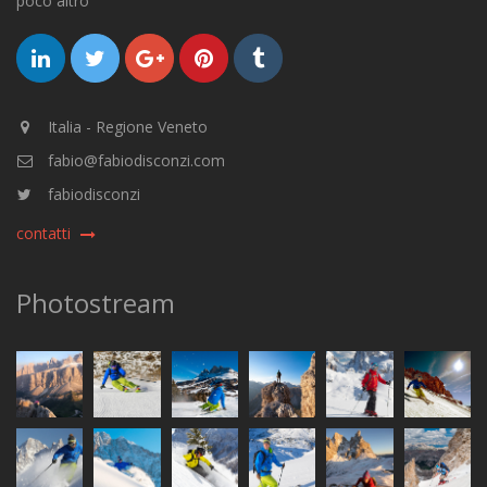
poco altro
Italia - Regione Veneto
fabio@fabiodisconzi.com
fabiodisconzi
contatti
Photostream