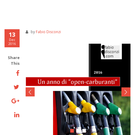
by
Fabio Disconzi
13
Dec
2016
Share
This