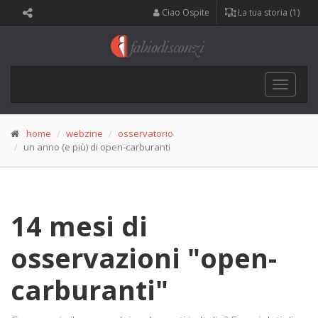
Ciao Ospite
La tua storia (1)
Toggle
navigat
home
webzine
osservatorio
un anno (e più) di open-carburanti
14 mesi di
osservazioni "open-
carburanti"