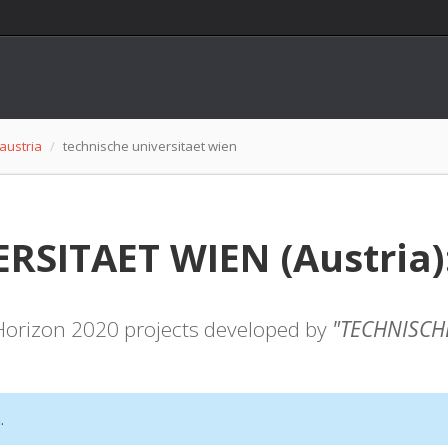
austria
technische universitaet wien
SITAET WIEN (Austria): 
f Horizon 2020 projects developed by
"TECHNISCH
.