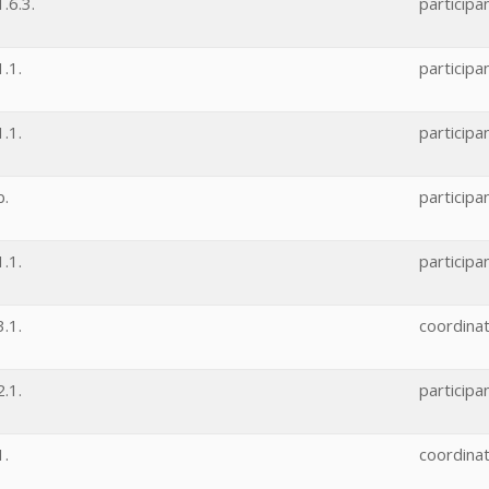
.6.3.
participa
.1.
participa
.1.
participa
b.
participa
.1.
participa
.1.
coordina
.1.
participa
1.
coordina