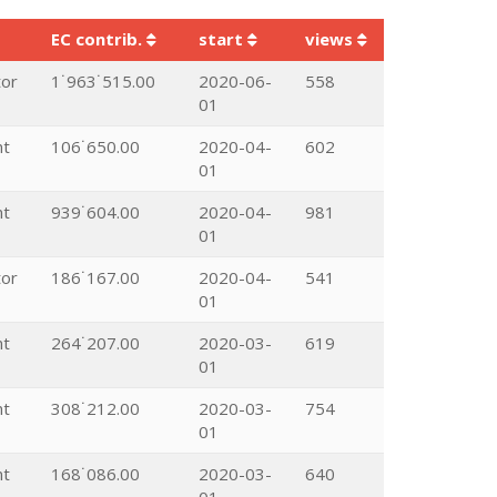
EC contrib.
start
views
tor
1˙963˙515.00
2020-06-
558
01
nt
106˙650.00
2020-04-
602
01
nt
939˙604.00
2020-04-
981
01
tor
186˙167.00
2020-04-
541
01
nt
264˙207.00
2020-03-
619
01
nt
308˙212.00
2020-03-
754
01
nt
168˙086.00
2020-03-
640