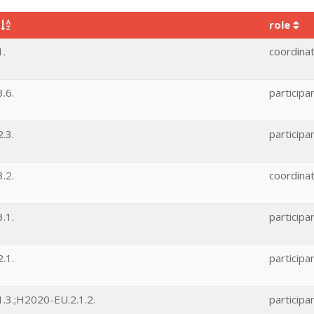
e
role
1.
coordina
.6.
participa
.3.
participa
.2.
coordina
.1.
participa
.1.
participa
.3.;H2020-EU.2.1.2.
participa