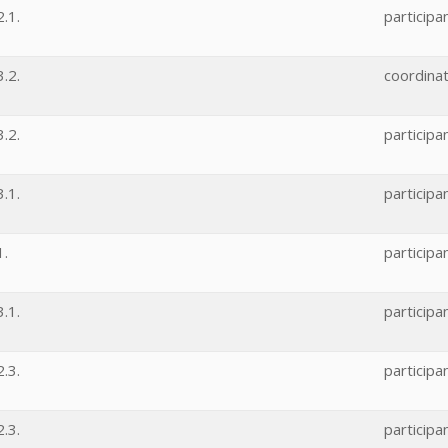
.1.
participa
.2.
coordina
.2.
participa
.1.
participa
1.
participa
.1.
participa
.3.
participa
.3.
participa