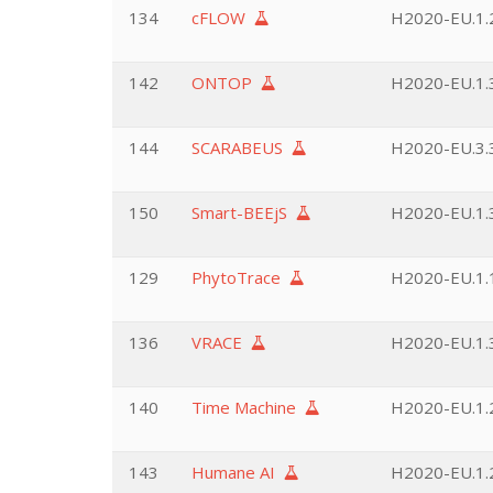
134
cFLOW
H2020-EU.1.2
142
ONTOP
H2020-EU.1.3
144
SCARABEUS
H2020-EU.3.3
150
Smart-BEEjS
H2020-EU.1.3
129
PhytoTrace
H2020-EU.1.
136
VRACE
H2020-EU.1.3
140
Time Machine
H2020-EU.1.2
143
Humane AI
H2020-EU.1.2