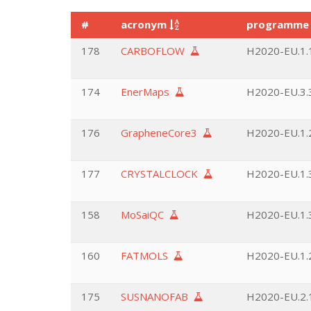
#
acronym
programm
178
CARBOFLOW
H2020-EU.1.
174
EnerMaps
H2020-EU.3.3
176
GrapheneCore3
H2020-EU.1.2
177
CRYSTALCLOCK
H2020-EU.1.3
158
MoSaiQC
H2020-EU.1.3
160
FATMOLS
H2020-EU.1.2
175
SUSNANOFAB
H2020-EU.2.1