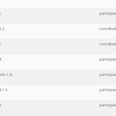
1.
participa
.2.
coordina
1.
coordina
4.
participa
om-1.8.
participa
.1.3.
participa
3.
participa