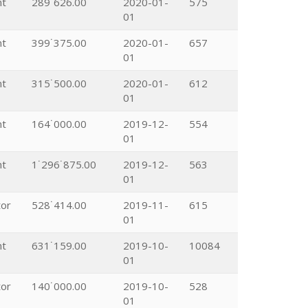
nt
289˙626.00
2020-01-
575
01
nt
399˙375.00
2020-01-
657
01
nt
315˙500.00
2020-01-
612
01
nt
164˙000.00
2019-12-
554
01
nt
1˙296˙875.00
2019-12-
563
01
tor
528˙414.00
2019-11-
615
01
nt
631˙159.00
2019-10-
10084
01
tor
140˙000.00
2019-10-
528
01