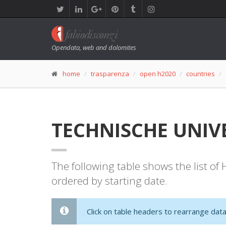
Opendata, web and dolomites
home
trasparenza
open h2020
countries
TECHNISCHE UNIVER
The following table shows the list o
ordered by starting date.
Click on table headers to rearrange data