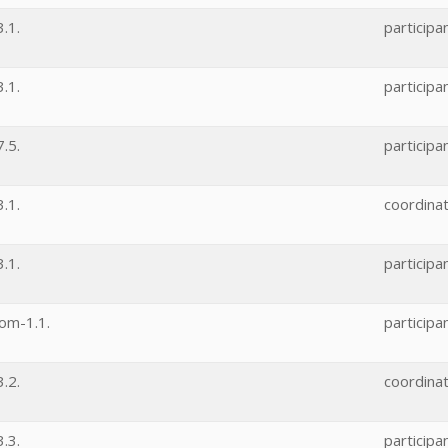
.1.
participa
.1.
participa
.5.
participa
.1.
coordina
.1.
participa
om-1.1.
participa
.2.
coordina
.3.
participa