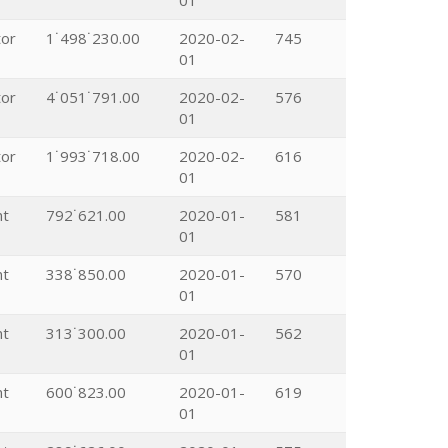
01
tor
1˙498˙230.00
2020-02-
745
01
tor
4˙051˙791.00
2020-02-
576
01
tor
1˙993˙718.00
2020-02-
616
01
nt
792˙621.00
2020-01-
581
01
nt
338˙850.00
2020-01-
570
01
nt
313˙300.00
2020-01-
562
01
nt
600˙823.00
2020-01-
619
01